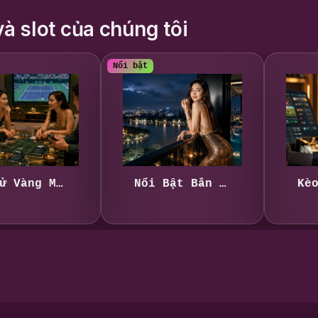
à slot của chúng tôi
Nổi bật
Sư Tử Vàng Megaways
Nổi Bật Bắn Cá