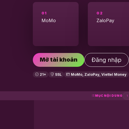
01
02
MoMo
ZaloPay
Mở tài khoản
Đăng nhập
21+
SSL
MoMo, ZaloPay, Viettel Money
MỤC NỘI DUNG
1