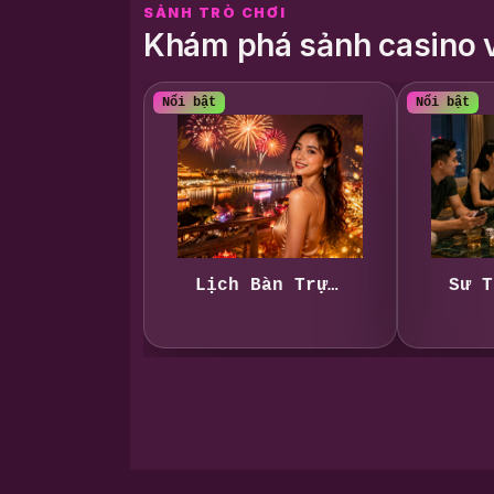
SẢNH TRÒ CHƠI
Khám phá sảnh casino v
Nổi bật
Nổi bật
Lịch Bàn Trực Tiếp