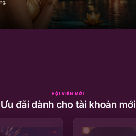
HỘI VIÊN MỚI
Ưu đãi dành cho tài khoản mới