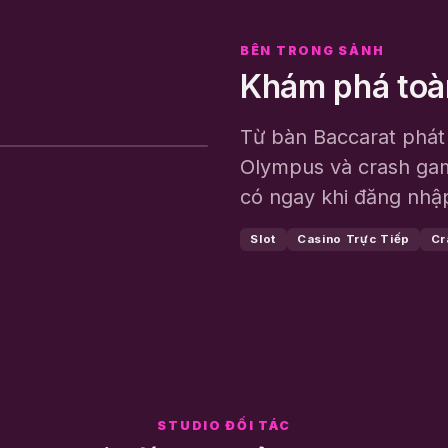
BÊN TRONG SẢNH
Khám phá toà
Từ bàn Baccarat phát 
Olympus và crash gam
có ngay khi đăng nhậ
Slot
Casino Trực Tiếp
Cr
STUDIO ĐỐI TÁC