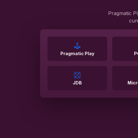
Pragmatic Pl
cun
Pragmatic Play
P
JDB
Mic