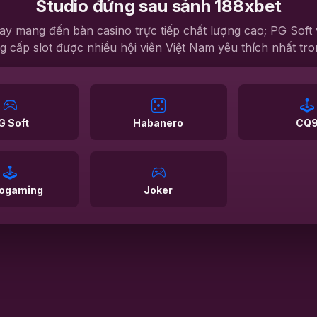
Studio đứng sau sảnh 188xbet
ay mang đến bàn casino trực tiếp chất lượng cao; PG Sof
g cấp slot được nhiều hội viên Việt Nam yêu thích nhất tr
G Soft
Habanero
CQ
rogaming
Joker