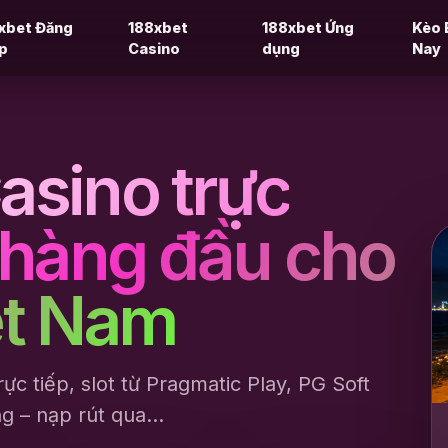
xbet Đăng
188xbet
188xbet Ứng
Kèo 
p
Casino
dụng
Nay
asino trực
t hàng đầu cho
ệt Nam
c tiếp, slot từ Pragmatic Play, PG Soft
ng – nạp rút qua…