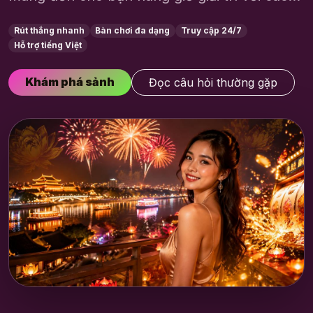
Rút thắng nhanh
Bàn chơi đa dạng
Truy cập 24/7
Hỗ trợ tiếng Việt
Khám phá sảnh
Đọc câu hỏi thường gặp