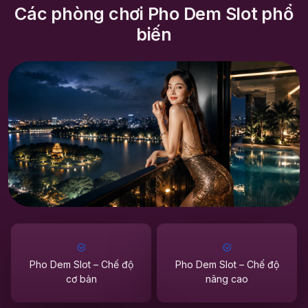
Các phòng chơi Pho Dem Slot phổ
biến
Pho Dem Slot – Chế độ
Pho Dem Slot – Chế độ
cơ bản
nâng cao