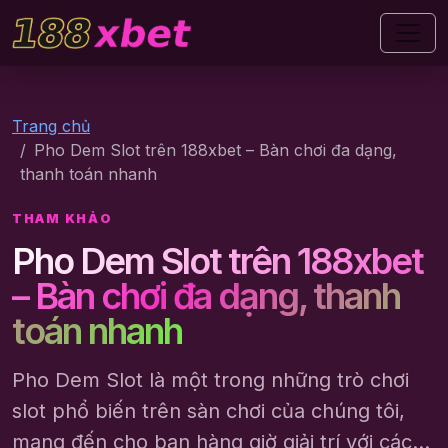
188xbet
Trang chủ
Pho Dem Slot trên 188xbet – Bàn chơi đa dạng,
thanh toán nhanh
THAM KHẢO
Pho Dem Slot trên 188xbet
– Bàn chơi đa dạng, thanh
toán nhanh
Pho Dem Slot là một trong những trò chơi
slot phổ biến trên sàn chơi của chúng tôi,
mang đến cho bạn hàng giờ giải trí với các…