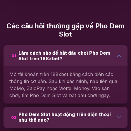
Các câu hỏi thường gặp về Pho Dem
Slot
Làm cách nào để bắt đầu chơi Pho Dem
01
Slot trên 188xbet?
Mở tài khoản trên 188xbet bằng cách điền các
thông tin cơ bản. Sau khi xác minh, nạp tiền qua
MoMo, ZaloPay hoặc Viettel Money. Vào sàn
chơi, tìm Pho Dem Slot và bắt đầu chơi ngay.
Pho Dem Slot hoạt động trên điện thoại
02
như thế nào?