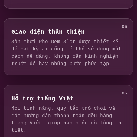
05
Giao diện thân thiện
Sàn chơi Pho Dem Slot được thiết kế
để bất kỳ ai cũng có thể sử dụng một
cách dễ dàng, không cần kinh nghiệm
trước đó hay những bước phức tạp.
06
Hỗ trợ tiếng Việt
Mọi tính năng, quy tắc trò chơi và
các hướng dẫn thanh toán đều bằng
tiếng Việt, giúp bạn hiểu rõ từng chi
tiết.