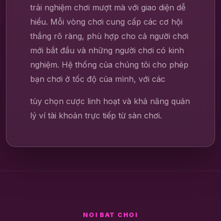
trải nghiệm chơi mượt mà với giao diện dễ
hiểu. Mỗi vòng chơi cung cấp các cơ hội
thắng rõ ràng, phù hợp cho cả người chơi
mới bắt đầu và những người chơi có kinh
nghiệm. Hệ thống của chúng tôi cho phép
bạn chơi ở tốc độ của mình, với các
tùy chọn cược linh hoạt và khả năng quản
lý ví tài khoản trực tiếp từ sàn chơi.
NOI BAT CHOI