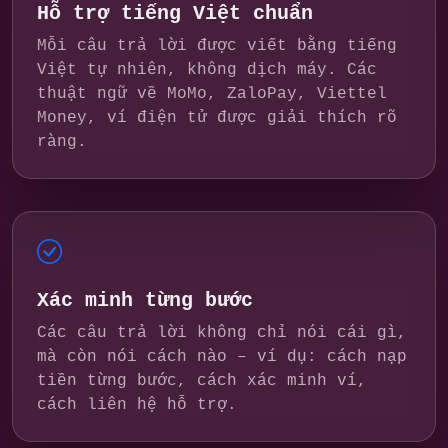
Hỗ trợ tiếng Việt chuẩn
Mỗi câu trả lời được viết bằng tiếng
Việt tự nhiên, không dịch máy. Các
thuật ngữ về MoMo, ZaloPay, Viettel
Money, ví điện tử được giải thích rõ
ràng.
Xác minh từng bước
Các câu trả lời không chỉ nói cái gì,
mà còn nói cách nào – ví dụ: cách nạp
tiền từng bước, cách xác minh ví,
cách liên hệ hỗ trợ.