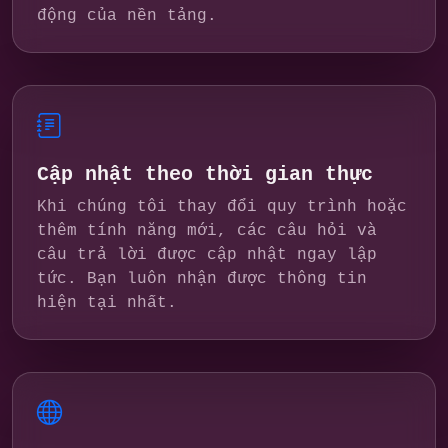
động của nền tảng.
Cập nhật theo thời gian thực
Khi chúng tôi thay đổi quy trình hoặc
thêm tính năng mới, các câu hỏi và
câu trả lời được cập nhật ngay lập
tức. Bạn luôn nhận được thông tin
hiện tại nhất.