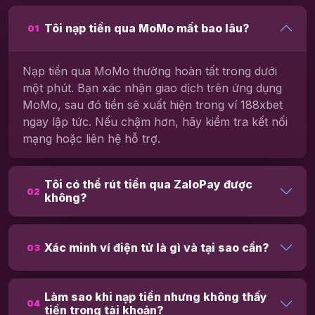
Tôi nạp tiền qua MoMo mất bao lâu?
01
Nạp tiền qua MoMo thường hoàn tất trong dưới
một phút. Bạn xác nhận giao dịch trên ứng dụng
MoMo, sau đó tiền sẽ xuất hiện trong ví 188xbet
ngay lập tức. Nếu chậm hơn, hãy kiểm tra kết nối
mạng hoặc liên hệ hỗ trợ.
Tôi có thể rút tiền qua ZaloPay được
02
không?
Xác minh ví điện tử là gì và tại sao cần?
03
Làm sao khi nạp tiền nhưng không thấy
04
tiền trong tài khoản?