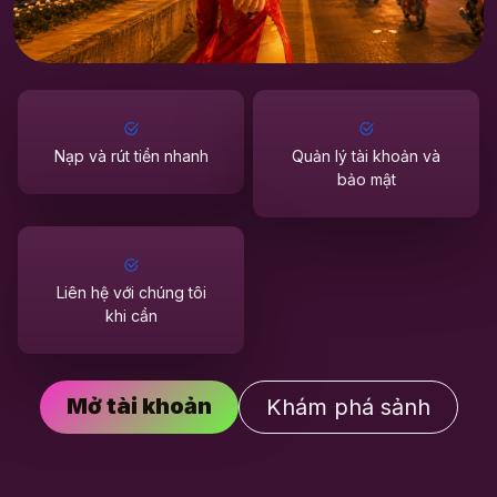
Nạp và rút tiền nhanh
Quản lý tài khoản và
bảo mật
Liên hệ với chúng tôi
khi cần
Mở tài khoản
Khám phá sảnh