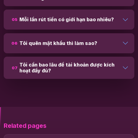
Mỗi lần rút tiền có giới hạn bao nhiêu?
05
Tôi quên mật khẩu thì làm sao?
06
Tôi cần bao lâu để tài khoản được kích
07
hoạt đầy đủ?
Related pages