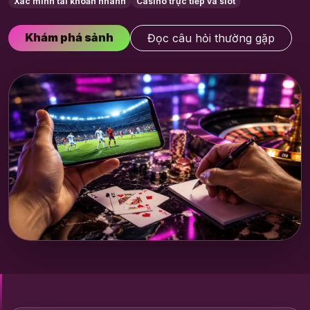
Xác minh tài khoản nhanh
Casino trực tiếp và slot
Khám phá sảnh
Đọc câu hỏi thường gặp