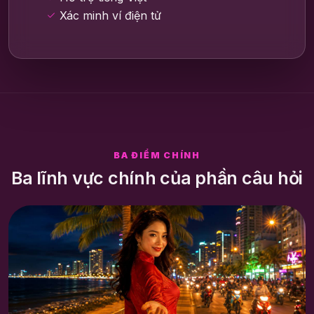
Xác minh ví điện tử
BA ĐIỂM CHÍNH
Ba lĩnh vực chính của phần câu hỏi