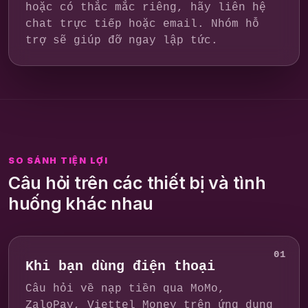
hoặc có thắc mắc riêng, hãy liên hệ
chat trực tiếp hoặc email. Nhóm hỗ
trợ sẽ giúp đỡ ngay lập tức.
SO SÁNH TIỆN LỢI
Câu hỏi trên các thiết bị và tình
huống khác nhau
01
Khi bạn dùng điện thoại
Câu hỏi về nạp tiền qua MoMo,
ZaloPay, Viettel Money trên ứng dụng