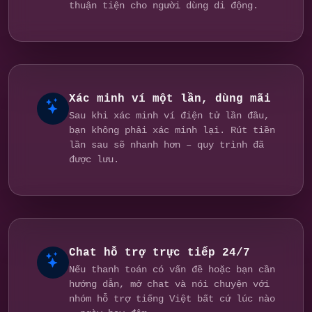
thuận tiện cho người dùng di động.
Xác minh ví một lần, dùng mãi
Sau khi xác minh ví điện tử lần đầu,
bạn không phải xác minh lại. Rút tiền
lần sau sẽ nhanh hơn – quy trình đã
được lưu.
Chat hỗ trợ trực tiếp 24/7
Nếu thanh toán có vấn đề hoặc bạn cần
hướng dẫn, mở chat và nói chuyện với
nhóm hỗ trợ tiếng Việt bất cứ lúc nào