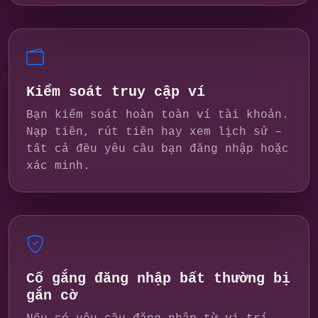
Kiểm soát truy cập ví
Bạn kiểm soát hoàn toàn ví tài khoản.
Nạp tiền, rút tiền hay xem lịch sử –
tất cả đều yêu cầu bạn đăng nhập hoặc
xác minh.
Cố gắng đăng nhập bất thường bị
gắn cờ