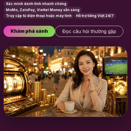
Xác minh danh tính nhanh chóng
MoMo, ZaloPay, Viettel Money sẵn sàng
Truy cập từ điện thoại hoặc máy tính
Hỗ trợ tiếng Việt 24/7
Khám phá sảnh
Đọc câu hỏi thường gặp