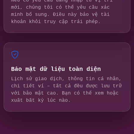
Nếu có yêu cầu đăng nhập từ vị trí
mới, chúng tôi có thể yêu cầu xác
minh bổ sung. Điều này bảo vệ tài
khoản khỏi truy cập trái phép.
Bảo mật dữ liệu toàn diện
Lịch sử giao dịch, thông tin cá nhân,
chi tiết ví – tất cả đều được lưu trữ
với bảo mật cao. Bạn có thể xem hoặc
xuất bất kỳ lúc nào.