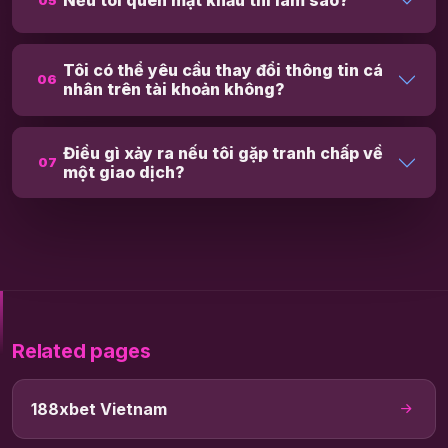
05
Tôi có thể yêu cầu thay đổi thông tin cá
06
nhân trên tài khoản không?
Điều gì xảy ra nếu tôi gặp tranh chấp về
07
một giao dịch?
Related pages
188xbet Vietnam