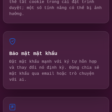
thể tắt cookie trong cài đặt trình
duyệt; một số tính năng có thể bị ảnh
hưởng.
Bảo mật mật khẩu
Đặt mật khẩu mạnh với ký tự hỗn hợp
và thay đổi nó định kỳ. Đừng chia sẻ
mật khẩu qua email hoặc trò chuyện
với ai.