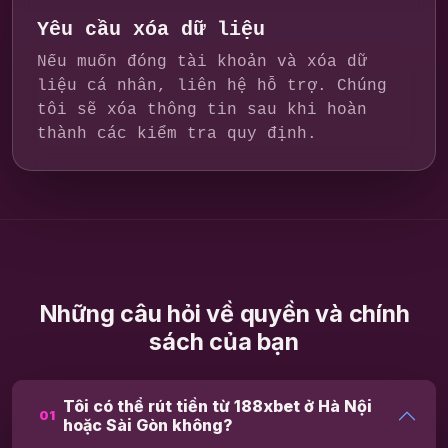
Yêu cầu xóa dữ liệu
Nếu muốn đóng tài khoản và xóa dữ
liệu cá nhân, liên hệ hỗ trợ. Chúng
tôi sẽ xóa thông tin sau khi hoàn
thành các kiểm tra quy định.
Những câu hỏi về quyền và chính
sách của bạn
Tôi có thể rút tiền từ 188xbet ở Hà Nội
01
hoặc Sài Gòn không?