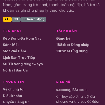
Nam, gồm trang trò chơi, thanh toán nội địa, hỗ trợ tài
khoản và ghi chú pháp lý theo khu vực.
21+
SSL
Ưu tiên di động
TRÒ CHƠI
TÀI KHOẢN
Kèo Bóng Đá Hôm Nay
Đăng ký
Sảnh Mới
188xbet Đăng nhập
Slot Phố Đêm
188xbet Ứng dụng
Lịch Bàn Trực Tiếp
Sư Tử Vàng Megaways
Nổi Bật Bắn Cá
THÔNG TIN
LIÊN HỆ
Về chúng tôi
support@188xbet.net
Điều khoản
Chỉ truy cập ở nơi luật địa
phương và khu vực đủ điều
Quyền riêng tư