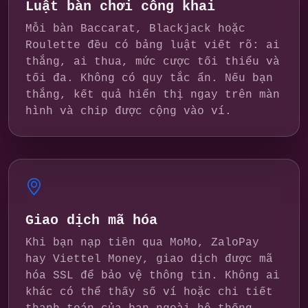
Luật bàn chơi công khai
Mỗi bàn Baccarat, Blackjack hoặc
Roulette đều có bảng luật viết rõ: ai
thắng, ai thua, mức cược tối thiểu và
tối đa. Không có quy tắc ẩn. Nếu bạn
thắng, kết quả hiển thị ngay trên màn
hình và chip được cộng vào ví.
Giao dịch mã hóa
Khi bạn nạp tiền qua MoMo, ZaloPay
hay Viettel Money, giao dịch được mã
hóa SSL để bảo vệ thông tin. Không ai
khác có thể thấy số ví hoặc chi tiết