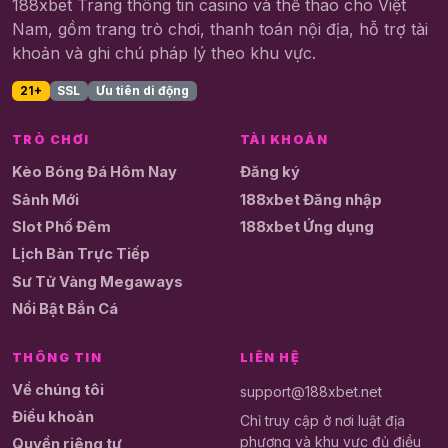
188xbet Trang thông tin casino và thể thao cho Việt
Nam, gồm trang trò chơi, thanh toán nội địa, hỗ trợ tài
khoản và ghi chú pháp lý theo khu vực.
21+
SSL
Ưu tiên di động
TRÒ CHƠI
TÀI KHOẢN
Kèo Bóng Đá Hôm Nay
Đăng ký
Sảnh Mới
188xbet Đăng nhập
Slot Phố Đêm
188xbet Ứng dụng
Lịch Bàn Trực Tiếp
Sư Tử Vàng Megaways
Nổi Bật Bắn Cá
THÔNG TIN
LIÊN HỆ
Về chúng tôi
support@188xbet.net
Điều khoản
Chỉ truy cập ở nơi luật địa
phương và khu vực đủ điều
Quyền riêng tư