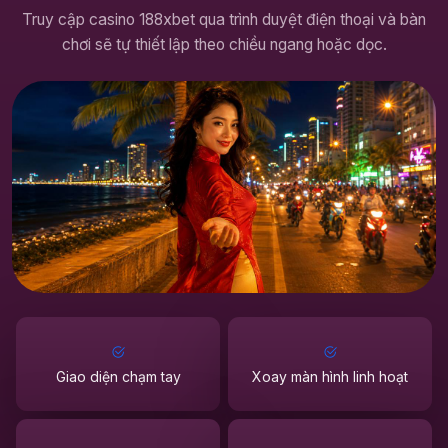
Truy cập casino 188xbet qua trình duyệt điện thoại và bàn
chơi sẽ tự thiết lập theo chiều ngang hoặc dọc.
Giao diện chạm tay
Xoay màn hình linh hoạt