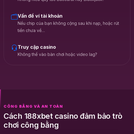
Vấn đề ví tài khoản
Nếu chip của bạn không cộng sau khi nạp, hoặc rút
tiền chưa về…
Truy cập casino
Không thể vào bàn chơi hoặc video lag?
CÔNG BẰNG VÀ AN TOÀN
Cách 188xbet casino đảm bảo trò
chơi công bằng