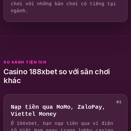
chơi với những bàn chơi có tiếng tại
ngành.
SO SÁNH TIỆN ÍCH
Casino 188xbet so với sân chơi
khác
01
Nạp tiền qua MoMo, ZaloPay,
Viettel Money
Ở 188xbet, bạn nạp tiền qua ví điện
tử Việt Nam ngay trong lobby casino,