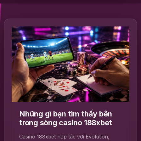
Những gì bạn tìm thấy bên
trong sòng casino 188xbet
Casino 188xbet hợp tác với Evolution,