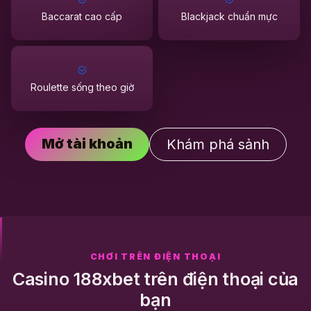
Baccarat cao cấp
Blackjack chuẩn mực
Roulette sống theo giờ
Mở tài khoản
Khám phá sảnh
CHƠI TRÊN ĐIỆN THOẠI
Casino 188xbet trên điện thoại của
bạn