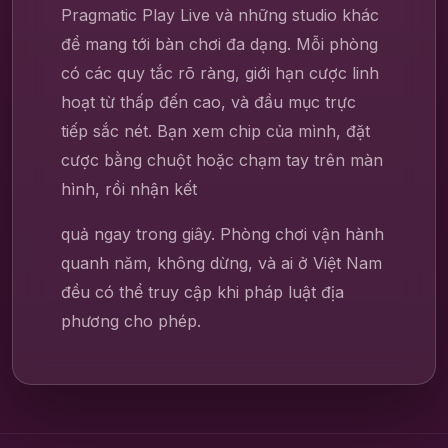
Pragmatic Play Live và những studio khác
để mang tới bàn chơi đa dạng. Mỗi phòng
có các quy tắc rõ ràng, giới hạn cược linh
hoạt từ thấp đến cao, và đầu mục trực
tiếp sắc nét. Bạn xem chip của mình, đặt
cược bằng chuột hoặc chạm tay trên màn
hình, rồi nhận kết
quả ngay trong giây. Phòng chơi vận hành
quanh năm, không dừng, và ai ở Việt Nam
đều có thể truy cập khi pháp luật địa
phương cho phép.