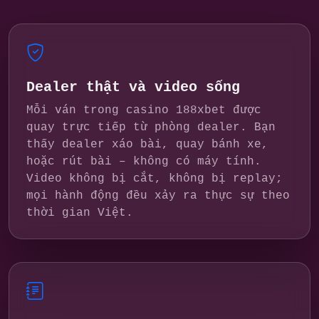
Dealer thật và video sống
Mỗi ván trong casino 188xbet được
quay trực tiếp từ phòng dealer. Bạn
thấy dealer xáo bài, quay bánh xe,
hoặc rút bài – không có máy tính.
Video không bị cắt, không bị replay;
mọi hành động đều xảy ra thực sự theo
thời gian Việt.