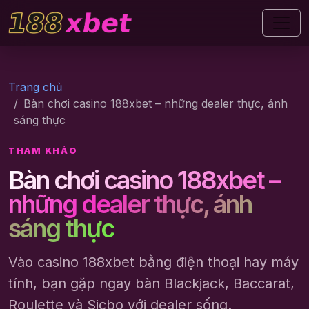
188xbet
Trang chủ
Bàn chơi casino 188xbet – những dealer thực, ánh
sáng thực
THAM KHẢO
Bàn chơi casino 188xbet –
những dealer thực, ánh
sáng thực
Vào casino 188xbet bằng điện thoại hay máy
tính, bạn gặp ngay bàn Blackjack, Baccarat,
Roulette và Sicbo với dealer sống.