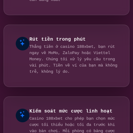
Rút tiền trong phút
Thắng tiền ở casino 188xbet, bạn rút
ngay về MoMo, ZaloPay hoặc Viettel
Money. Chúng tôi xử lý yêu cầu trong
vài phút. Tiền về ví của bạn mà không
trễ, không lý do.
Kiểm soát mức cược linh hoạt
Casino 188xbet cho phép bạn chọn mức
cược tối thiểu hoặc tối đa trước khi
vào bàn chơi. Mỗi phòng có bảng cược