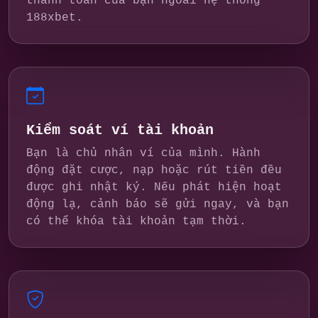
thanh toán của bạn ngoài hệ thống
188xbet.
Kiểm soát ví tài khoản
Bạn là chủ nhân ví của mình. Hành
động đặt cược, nạp hoặc rút tiền đều
được ghi nhật ký. Nếu phát hiện hoạt
động lạ, cảnh báo sẽ gửi ngay, và bạn
có thể khóa tài khoản tạm thời.