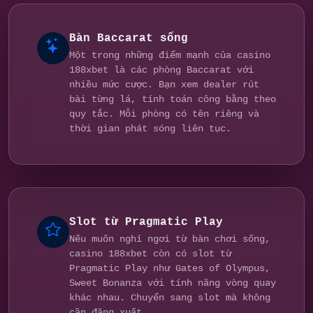
Bàn Baccarat sống
Một trong những điểm mạnh của casino
188xbet là các phòng Baccarat với
nhiều mức cược. Bạn xem dealer rút
bài từng lá, tính toán công bằng theo
quy tắc. Mỗi phòng có tên riêng và
thời gian phát sóng liên tục.
Slot từ Pragmatic Play
Nếu muốn nghỉ ngơi từ bàn chơi sống,
casino 188xbet còn có slot từ
Pragmatic Play như Gates of Olympus,
Sweet Bonanza với tính năng vòng quay
khác nhau. Chuyển sang slot mà không
cần đăng xuất