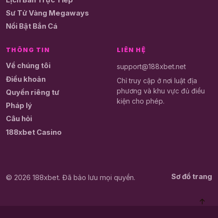
Sư Tử Vàng Megaways
Nổi Bật Bắn Cá
THÔNG TIN
LIÊN HỆ
Về chúng tôi
support@188xbet.net
Điều khoản
Chỉ truy cập ở nơi luật địa
phương và khu vực đủ điều
Quyền riêng tư
kiện cho phép.
Pháp lý
Câu hỏi
188xbet Casino
Sơ đồ trang
© 2026 188xbet. Đã bảo lưu mọi quyền.