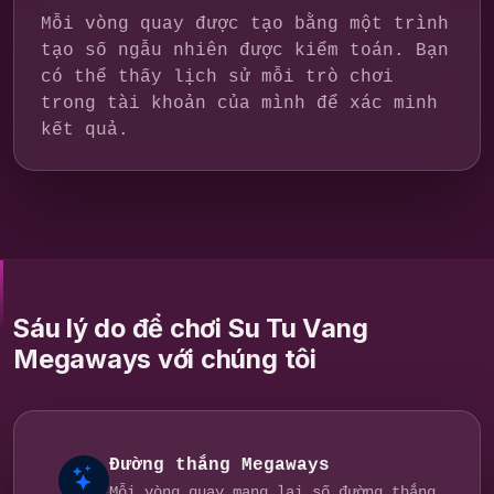
Mỗi vòng quay được tạo bằng một trình
tạo số ngẫu nhiên được kiểm toán. Bạn
có thể thấy lịch sử mỗi trò chơi
trong tài khoản của mình để xác minh
kết quả.
Sáu lý do để chơi Su Tu Vang
Megaways với chúng tôi
Đường thắng Megaways
Mỗi vòng quay mang lại số đường thắng