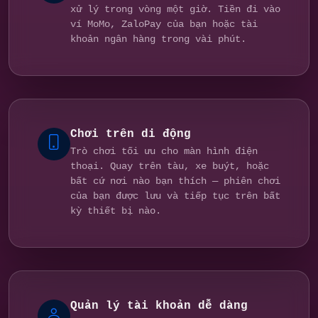
xử lý trong vòng một giờ. Tiền đi vào
ví MoMo, ZaloPay của bạn hoặc tài
khoản ngân hàng trong vài phút.
Chơi trên di động
Trò chơi tối ưu cho màn hình điện
thoại. Quay trên tàu, xe buýt, hoặc
bất cứ nơi nào bạn thích — phiên chơi
của bạn được lưu và tiếp tục trên bất
kỳ thiết bị nào.
Quản lý tài khoản dễ dàng