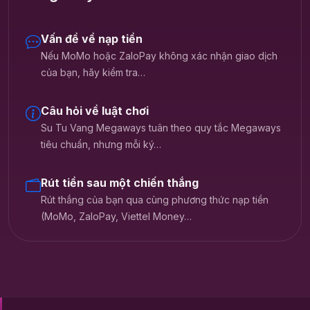
Vấn đề về nạp tiền
Nếu MoMo hoặc ZaloPay không xác nhận giao dịch
của bạn, hãy kiểm tra…
Câu hỏi về luật chơi
Su Tu Vang Megaways tuân theo quy tắc Megaways
tiêu chuẩn, nhưng mỗi ký…
Rút tiền sau một chiến thắng
Rút thắng của bạn qua cùng phương thức nạp tiền
(MoMo, ZaloPay, Viettel Money…