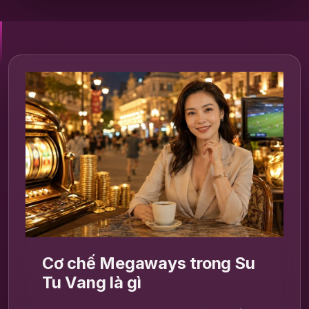
Cơ chế Megaways trong Su
Tu Vang là gì