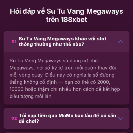
Hỏi đáp về Su Tu Vang Megaways
trên 188xbet
Su Tu Vang Megaways khác với slot
01
thông thường như thế nào?
Su Tu Vang Megaways sử dụng cơ chế
Megaways, nơi số ký tự trên mỗi cuộn thay đổi
mỗi vòng quay. Điều này có nghĩa là số đường
thắng không cố định — bạn có thể có 2000,
10000 hoặc thậm chí nhiều hơn cách để kết hợp
biểu tượng mỗi lần.
Tôi nạp tiền qua MoMo bao lâu để có sẵn
02
để chơi?