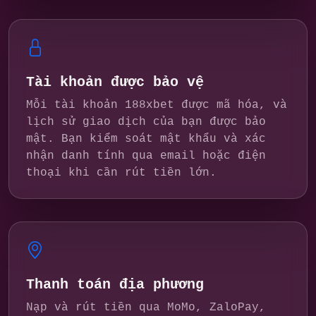
Tài khoản được bảo vệ
Mỗi tài khoản 188xbet được mã hóa, và
lịch sử giao dịch của bạn được bảo
mật. Bạn kiểm soát mật khẩu và xác
nhận danh tính qua email hoặc điện
thoại khi cần rút tiền lớn.
Thanh toán địa phương
Nạp và rút tiền qua MoMo, ZaloPay,