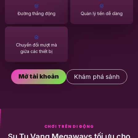
Đường thắng động
Quản lý tiền dễ dàng
Chuyển đổi mượt mà
giữa các thiết bị
Mở tài khoản
Khám phá sảnh
CHƠI TRÊN DI ĐỘNG
Su Tu Vang Megaways tối ưu cho