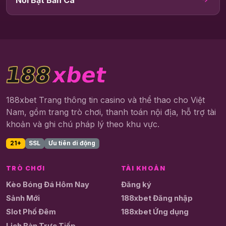
Nổi Bật Bắn Cá
188xbet Trang thông tin casino và thể thao cho Việt
Nam, gồm trang trò chơi, thanh toán nội địa, hỗ trợ tài
khoản và ghi chú pháp lý theo khu vực.
21+
SSL
Ưu tiên di động
TRÒ CHƠI
TÀI KHOẢN
Kèo Bóng Đá Hôm Nay
Đăng ký
Sảnh Mới
188xbet Đăng nhập
Slot Phố Đêm
188xbet Ứng dụng
Lịch Bàn Trực Tiếp