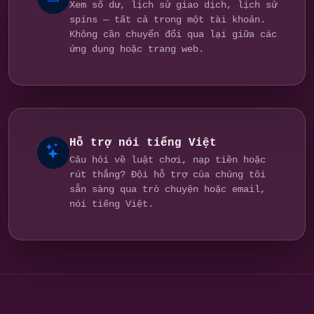
Xem số dư, lịch sử giao dịch, lịch sử
spins — tất cả trong một tài khoản.
Không cần chuyển đổi qua lại giữa các
ứng dụng hoặc trang web.
Hỗ trợ nói tiếng Việt
Câu hỏi về luật chơi, nạp tiền hoặc
rút thắng? Đội hỗ trợ của chúng tôi
sẵn sàng qua trò chuyện hoặc email,
nói tiếng Việt.